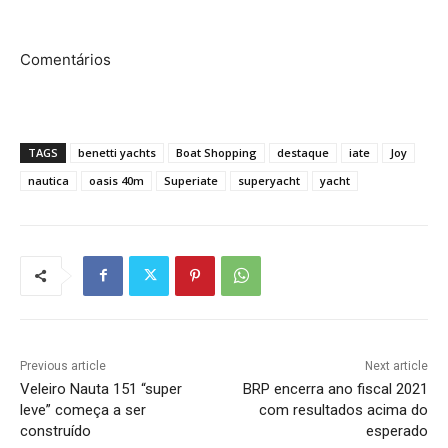
Comentários
TAGS
benetti yachts
Boat Shopping
destaque
iate
Joy
nautica
oasis 40m
Superiate
superyacht
yacht
Previous article
Next article
Veleiro Nauta 151 “super
BRP encerra ano fiscal 2021
leve” começa a ser
com resultados acima do
construído
esperado