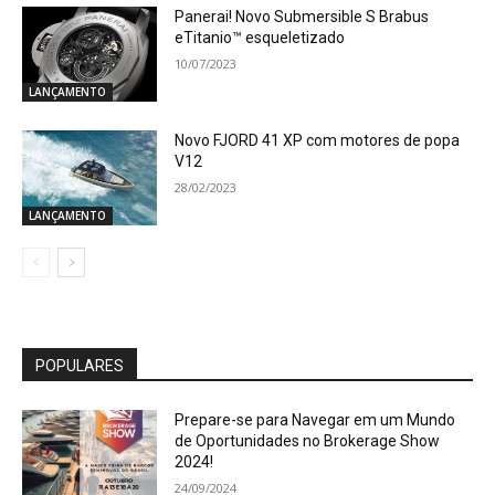
Panerai! Novo Submersible S Brabus
eTitanio™ esqueletizado
10/07/2023
LANÇAMENTO
Novo FJORD 41 XP com motores de popa
V12
28/02/2023
LANÇAMENTO
POPULARES
Prepare-se para Navegar em um Mundo
de Oportunidades no Brokerage Show
2024!
24/09/2024